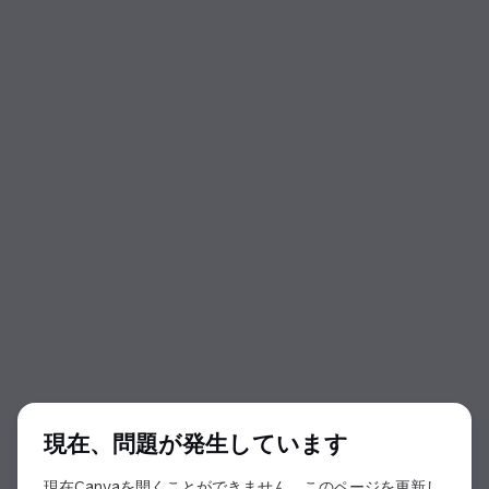
ダイアログの開始
現在、問題が発生しています
現在Canvaを開くことができません。このページを更新し